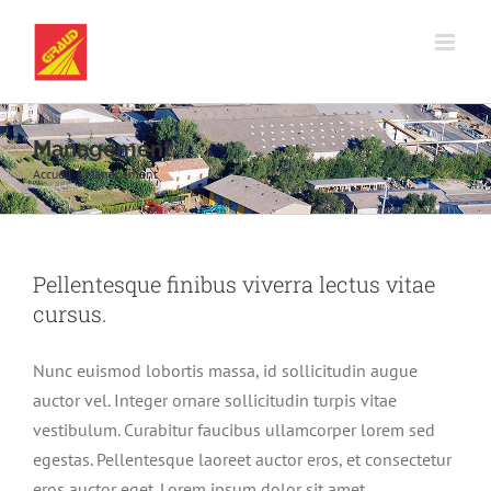
Passer
au
contenu
Management
Accueil
Management
Pellentesque finibus viverra lectus vitae
cursus.
Nunc euismod lobortis massa, id sollicitudin augue
auctor vel. Integer ornare sollicitudin turpis vitae
vestibulum. Curabitur faucibus ullamcorper lorem sed
egestas. Pellentesque laoreet auctor eros, et consectetur
eros auctor eget. Lorem ipsum dolor sit amet,